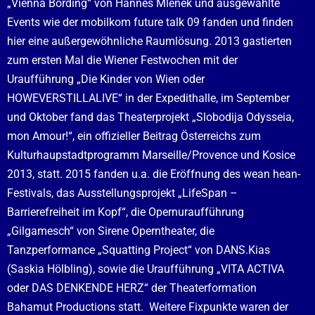
„Vienna Bording“ von Hannes Mlenek und ausgewählte
Events wie der mobilkom future talk 09 fanden und finden
hier eine außergewöhnliche Raumlösung. 2013 gastierten
zum ersten Mal die
Wiener Festwochen
mit der
Uraufführung „Die Kinder von Wien oder
HOWEVERSTILLALIVE“ in der Expedithalle, im September
und Oktober fand das Theaterprojekt „Slobodija Odysseia,
mon Amour!“, ein offizieller Beitrag Österreichs zum
Kulturhaupstadtprogramm Marseille/Provence und Kosice
2013, statt. 2015 fanden u.a. die Eröffnung des
wean hean-
Festivals
, das Ausstellungsprojekt „LifeSpan –
Barrierefreiheit im Kopf“, die Opernuraufführung
„Gilgamesch“ von Sirene Operntheater, die
Tanzperformance „Squatting Project“ von
DANS.Kias
(Saskia Hölbling), sowie die Uraufführung „VITA ACTIVA
oder DAS DENKENDE HERZ“
der Theaterformation
Bahamut Productions statt.
Weitere Fixpunkte waren der